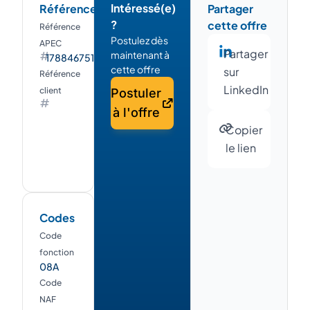
Intéressé(e)
Références
Partager
?
cette offre
Référence
Postulez dès
APEC
Partager
maintenant à
178846751W
cette offre
sur
Référence
LinkedIn
client
Postuler
à l'offre
Copier
le lien
Codes
Code
fonction
08A
Code
NAF