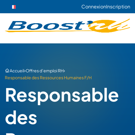
Connexion
Inscription
›
›
Accueil
Offres d’emploi RH
Responsable des Ressources Humaines F/H
Responsable
des