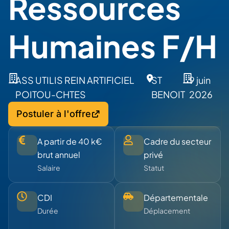
Ressources
Humaines F/H
ASS UTILIS REIN ARTIFICIEL
ST
9 juin
POITOU-CHTES
BENOIT
2026
Postuler à l'offre
A partir de 40 k€
Cadre du secteur
brut annuel
privé
Salaire
Statut
CDI
Départementale
Durée
Déplacement