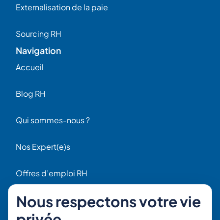
Externalisation de la paie
Sourcing RH
Navigation
Accueil
Blog RH
Qui sommes-nous ?
Nos Expert(e)s
Offres d’emploi RH
Contact
Nous respectons votre vie
56 Rue Raspail
privée
F92300 Levallois