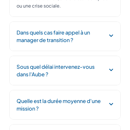
ou une crise sociale.
Dans quels cas faire appel à un
manager de transition ?
Remplacement urgent d'un DRH, conduite
Sous quel délai intervenez-vous
d'un PSE, intégration post-acquisition, mise
dans l'Aube ?
en conformité sociale, ou structuration RH
lors d'une forte croissance.
Nous mobilisons un manager de transition
Quelle est la durée moyenne d'une
RH sous 48h. Notre réseau dans le Grand Est
mission ?
nous permet une réactivité maximale.
De 3 mois pour un remplacement