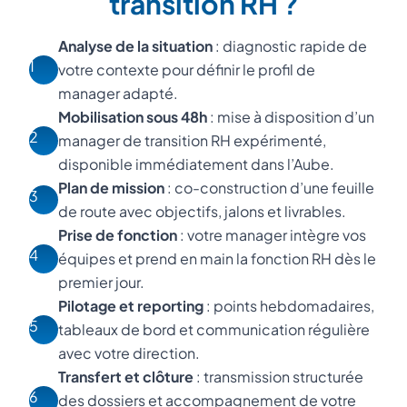
transition RH ?
Analyse de la situation
: diagnostic rapide de
1
votre contexte pour définir le profil de
manager adapté.
Mobilisation sous 48h
: mise à disposition d’un
2
manager de transition RH expérimenté,
disponible immédiatement dans l’Aube.
Plan de mission
: co-construction d’une feuille
3
de route avec objectifs, jalons et livrables.
Prise de fonction
: votre manager intègre vos
4
équipes et prend en main la fonction RH dès le
premier jour.
Pilotage et reporting
: points hebdomadaires,
5
tableaux de bord et communication régulière
avec votre direction.
Transfert et clôture
: transmission structurée
6
des dossiers et accompagnement de votre