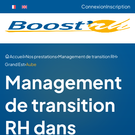
Connexion
Inscription
›
›
›
Accueil
Nos prestations
Management de transition RH
›
Grand Est
Aube
Management
de transition
RH dans