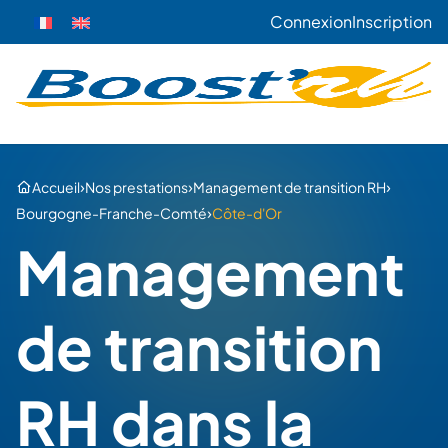
Connexion
Inscription
›
›
›
Accueil
Nos prestations
Management de transition RH
›
Bourgogne-Franche-Comté
Côte-d'Or
Management
de transition
RH dans la