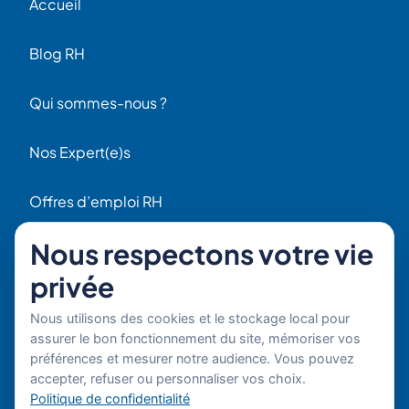
Accueil
Blog RH
Qui sommes-nous ?
Nos Expert(e)s
Offres d’emploi RH
Contact
Nous respectons votre vie
56 Rue Raspail
privée
F92300 Levallois
+ 33 (0)1 42 70 97 20
Nous utilisons des cookies et le stockage local pour
Par email
assurer le bon fonctionnement du site, mémoriser vos
préférences et mesurer notre audience. Vous pouvez
Copyright © 2026 Boost'RH
Mentions légales
accepter, refuser ou personnaliser vos choix.
Groupe. Tous droits réservés.
Politique de confidentialité
Politique de confidentialité