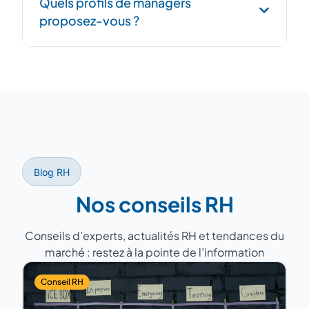
Quels profils de managers
documentation des processus, passation au
proposez-vous ?
successeur et période de recouvrement
pour garantir la continuité.
D'anciens DRH avec 15 à 25 ans
d'expérience, ayant géré des équipes de 5
à 200 personnes dans des secteurs variés
(industrie, services, santé, distribution).
Blog RH
Nos conseils RH
Conseils d’experts, actualités RH et tendances du
marché : restez à la pointe de l’information
Conseil RH