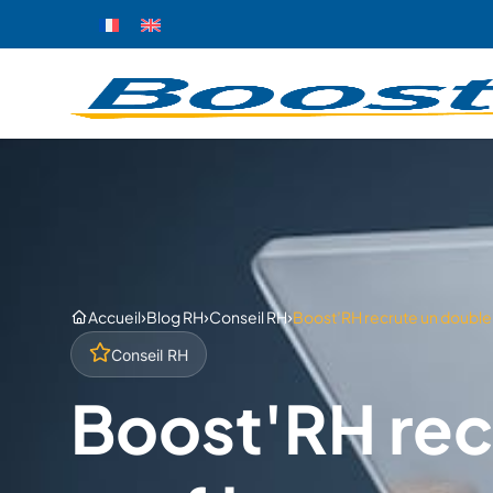
›
›
›
Accueil
Blog RH
Conseil RH
Boost’RH recrute un double 
Conseil RH
Boost'RH rec