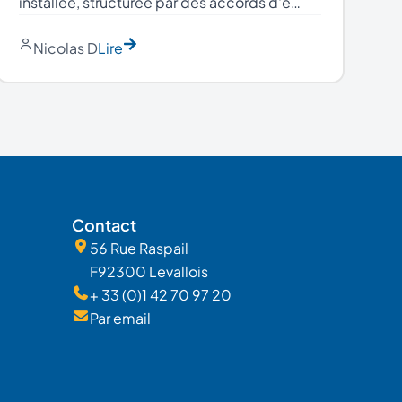
installée, structurée par des accords d'e…
Nicolas D
Lire
Contact
56 Rue Raspail
F92300 Levallois
+ 33 (0)1 42 70 97 20
Par email