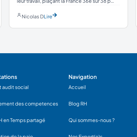
leur travail, plaçant la France 36e sur 38 p…
Nicolas D
Lire
tations
Navigation
 audit social
Accueil
ement des competences
Blog RH
H en Temps partagé
Qui sommes-nous ?
tion de la paie
Nos Expert(e)s