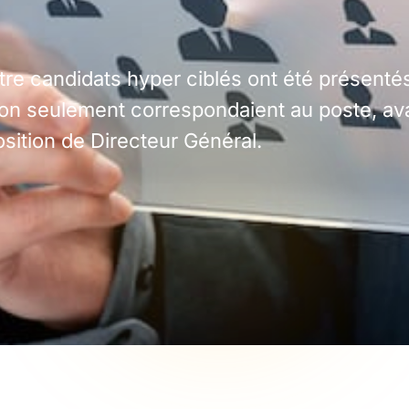
atre candidats hyper ciblés ont été présenté
on seulement correspondaient au poste, av
sition de Directeur Général.