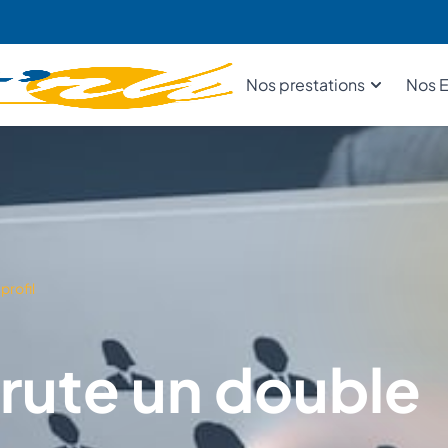
Nos prestations
Nos E
profil
rute un double