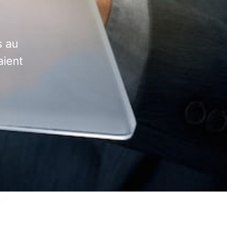
s au
aient