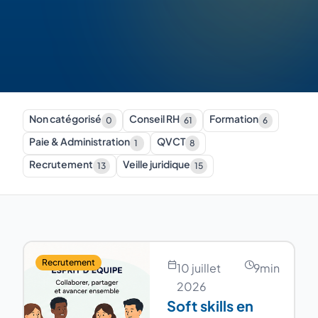
Non catégorisé
Conseil RH
Formation
0
61
6
Paie & Administration
QVCT
1
8
Recrutement
Veille juridique
13
15
Recrutement
10 juillet
9
min
2026
Soft skills en