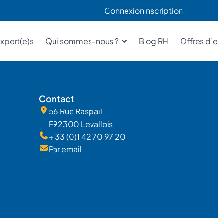
Connexion
Inscription
xpert(e)s
Qui sommes-nous ?
Blog RH
Offres d’
Contact
56 Rue Raspail
F92300 Levallois
+ 33 (0)1 42 70 97 20
Par email