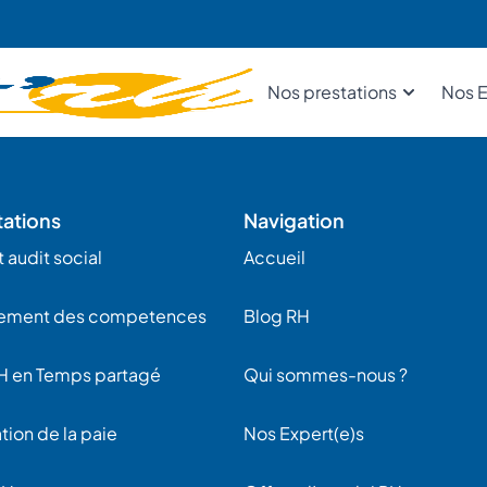
Nos prestations
Nos E
tations
Navigation
 audit social
Accueil
ement des competences
Blog RH
H en Temps partagé
Qui sommes-nous ?
tion de la paie
Nos Expert(e)s