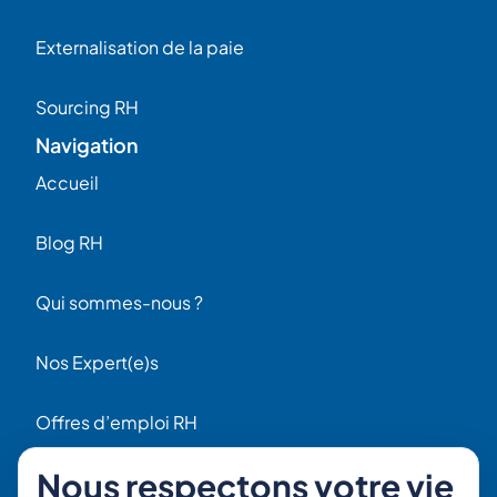
Externalisation de la paie
Sourcing RH
Navigation
Accueil
Blog RH
Qui sommes-nous ?
Nos Expert(e)s
Offres d’emploi RH
Contact
Nous respectons votre vie
56 Rue Raspail