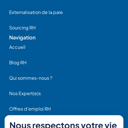
Externalisation de la paie
Sourcing RH
Navigation
Accueil
Blog RH
Qui sommes-nous ?
Nos Expert(e)s
Offres d’emploi RH
Contact
Nous respectons votre vie
56 Rue Raspail