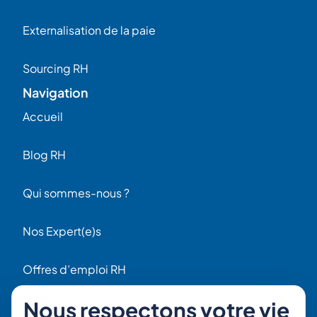
Externalisation de la paie
Sourcing RH
Navigation
Accueil
Blog RH
Qui sommes-nous ?
Nos Expert(e)s
Offres d’emploi RH
Contact
Nous respectons votre vie
56 Rue Raspail