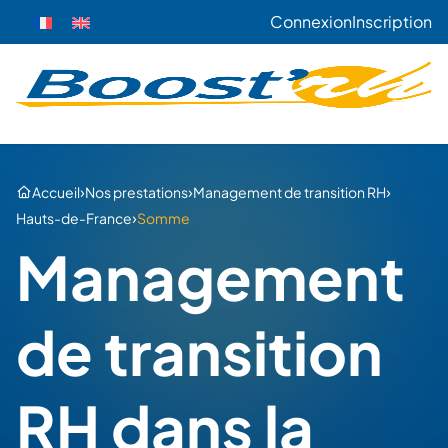
Connexion
Inscription
›
›
›
Accueil
Nos prestations
Management de transition RH
›
Hauts-de-France
Somme
Management
de transition
RH dans la