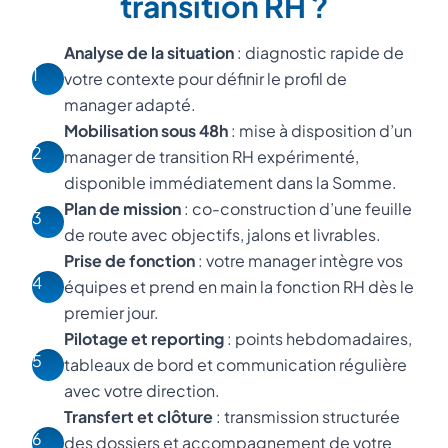
transition RH ?
Analyse de la situation
: diagnostic rapide de
1
votre contexte pour définir le profil de
manager adapté.
Mobilisation sous 48h
: mise à disposition d’un
2
manager de transition RH expérimenté,
disponible immédiatement dans la Somme.
Plan de mission
: co-construction d’une feuille
3
de route avec objectifs, jalons et livrables.
Prise de fonction
: votre manager intègre vos
4
équipes et prend en main la fonction RH dès le
premier jour.
Pilotage et reporting
: points hebdomadaires,
5
tableaux de bord et communication régulière
avec votre direction.
Transfert et clôture
: transmission structurée
6
des dossiers et accompagnement de votre