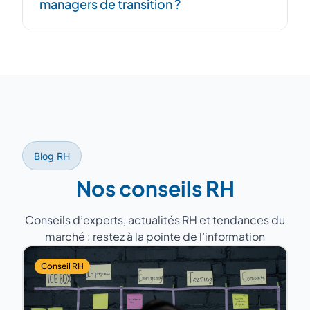
managers de transition ?
successeur et période de recouvrement
pour garantir la continuité.
D'anciens DRH avec 15 à 25 ans
d'expérience, ayant géré des équipes de 5
à 200 personnes dans des secteurs variés
(industrie, services, santé, distribution).
Blog RH
Nos conseils RH
Conseils d’experts, actualités RH et tendances du
marché : restez à la pointe de l’information
Conseil RH