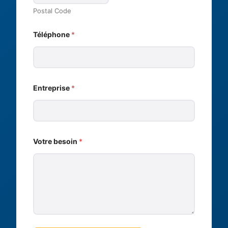
Postal Code
Téléphone
*
*
Entreprise
*
N
o
m
*
Votre besoin
*