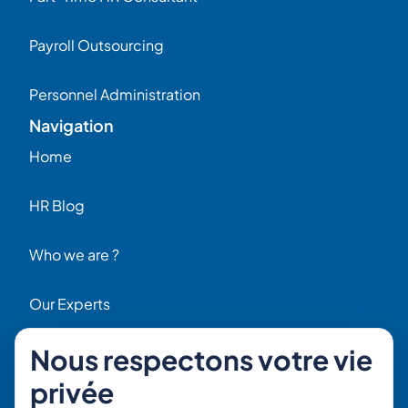
Payroll Outsourcing
Personnel Administration
Navigation
Home
HR Blog
Who we are ?
Our Experts
Nous respectons votre vie
HR Job Offers
Contact
privée
56 Rue Raspail – 92300 Levallois, France