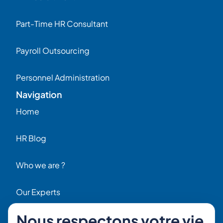
Part-Time HR Consultant
Payroll Outsourcing
Personnel Administration
Navigation
Home
HR Blog
Who we are ?
Our Experts
Nous respectons votre vie
HR Job Offers