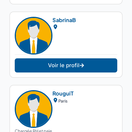
Sabrina
B
Voir le profil
Rougui
T
Paris
Chargée RH et paie