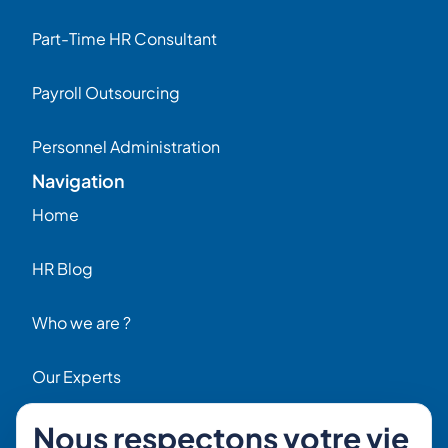
Part-Time HR Consultant
Payroll Outsourcing
Personnel Administration
Navigation
Home
HR Blog
Who we are ?
Our Experts
Nous respectons votre vie
HR Job Offers