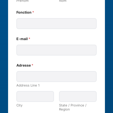
Prénom
Nom
*
Fonction
*
b
e
s
o
i
n
*
E-mail
*
Adresse
*
Address Line 1
City
State / Province /
Region