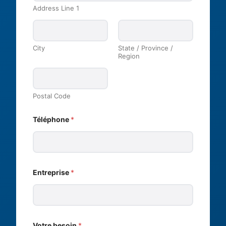
o
Address Line 1
n
e
E
n
t
City
State / Province /
r
Region
e
p
r
i
s
Postal Code
e
Téléphone
*
Entreprise
*
Votre besoin
*