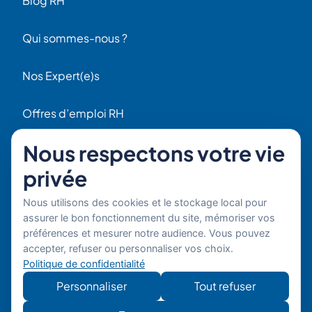
Blog RH
Qui sommes-nous ?
Nos Expert(e)s
Offres d’emploi RH
Contact
Nous respectons votre vie
56 Rue Raspail
privée
F92300 Levallois
+ 33 (0)1 42 70 97 20
Nous utilisons des cookies et le stockage local pour
Par email
assurer le bon fonctionnement du site, mémoriser vos
préférences et mesurer notre audience. Vous pouvez
Copyright © 2026 Boost'RH
Mentions légales
accepter, refuser ou personnaliser vos choix.
Groupe. Tous droits réservés.
Politique de confidentialité
Politique de confidentialité
Site
Développe
Personnaliser
Tout refuser
développé
mon site
par