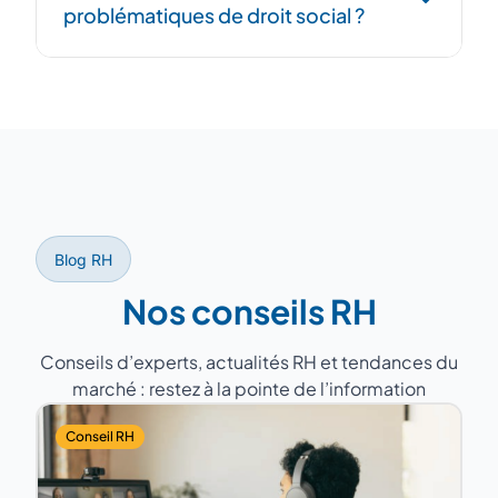
problématiques de droit social ?
assure la gestion RH au quotidien. Les deux
sont complémentaires.
Oui, nos consultants vous accompagnent
sur la conformité, les relations sociales (CSE,
NAO), les contentieux prud'homaux et la
veille réglementaire.
Blog RH
Nos conseils RH
Conseils d’experts, actualités RH et tendances du
marché : restez à la pointe de l’information
Conseil RH