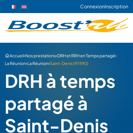
Connexion
Inscription
›
›
›
Accueil
Nos prestations
DRH et RRH en Temps partagé
›
›
La Réunion
La Réunion
Saint-Denis (97490)
DRH à temps
partagé à
Saint-Denis