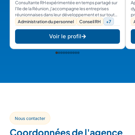
Consultante RH expérimentée en temps partagé sur
Ap
l'Ile de la Réunion, j'accompagne les entreprises
dy
réunionnaises dans leur développement et sur toutes
pr
les questions de gestion de leurs salariés. Vous avez
du
Administration du personnel
Conseil RH
+7
une question ou un problème en RH. Alors, contactez-
moi !
Voir le profil
Nous contacter
Coordonnées de l'agence