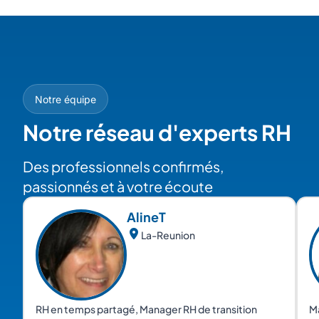
Notre équipe
Notre réseau d'experts RH
Des professionnels confirmés,
passionnés et à votre écoute
Aline
T
La-Reunion
RH en temps partagé, Manager RH de transition
Ma