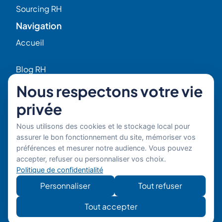
Sourcing RH
Navigation
Accueil
Blog RH
Nous respectons votre vie
Qui sommes-nous ?
privée
Nos Expert(e)s
Nous utilisons des cookies et le stockage local pour
assurer le bon fonctionnement du site, mémoriser vos
préférences et mesurer notre audience. Vous pouvez
Offres d’emploi RH
accepter, refuser ou personnaliser vos choix.
Contact
Politique de confidentialité
56 Rue Raspail
Personnaliser
Tout refuser
F92300 Levallois
+ 33 (0)1 42 70 97 20
Tout accepter
Par email